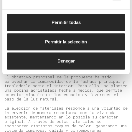
COLABORADORES
Cocina: Cubro Design
Carpintería: Kéyah Decor
Fotos: Gorka Ortega
Permitir todas
Reforma integral de vivienda en Bilbao.
Permitir la selección
Se trata de una vivienda con estructura de madera
donde la intervención busca mantener y recuperar la
esencia original del espacio. La carpintería de
madera del mirador se conserva y restaura, poniendo
Denegar
en valor uno de los elementos más característicos
de la vivienda.
El objetivo principal de la propuesta ha sido
aprovechar la luminosidad de la fachada principal y
trasladarla hacia el interior. Para ello, se plantea
una cocina acristalada hecha a medida, que permite
conectar visualmente los espacios y favorecer el
paso de la luz natural.
La elección de materiales responde a una voluntad de
intervenir de manera respetuosa con la vivienda
existente, manteniendo en lo posible su carácter
original. A través de estos materiales se
incorporan distintos toques de color, generando una
vivienda luminosa, cálida y contemporánea