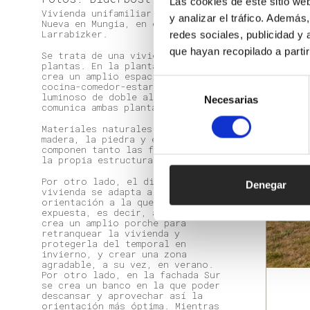
Las cookies de este sitio we
Vivienda unifamiliar de Obra
y analizar el tráfico. Ademá
Nueva en Mungia, en el barrio
Larrabizker.
redes sociales, publicidad y
que hayan recopilado a parti
Se trata de una vivienda de dos
plantas. En la planta baja se
crea un amplio espacio de
Selección
cocina-comedor-estar abierto y
luminoso de doble altura, que
Necesarias
de
comunica ambas plantas.
consentimiento
Materiales naturales como la
madera, la piedra y el hierro
componen tanto las fachadas como
la propia estructura.
Por otro lado, el diseño de la
Denegar
vivienda se adapta a la
orientación a la que está
expuesta, es decir, al Norte, se
crea un amplio porche para
retranquear la vivienda y
protegerla del temporal en
invierno, y crear una zona
agradable, a su vez, en verano.
Por otro lado, en la fachada Sur
se crea un banco en la que poder
descansar y aprovechar así la
orientación más óptima. Mientras